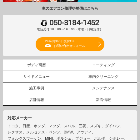
車のエアコン修理や整備はこちら
050-3184-1452
電話受付 10：00〜19：00（水曜・日曜定休）
24時間365日受付OK
お問い合わせフォーム
ボディ研磨
コーティング
サイドメニュー
車内クリーニング
施工事例
メンテナンス
店舗情報
新着情報
対応メーカー
トヨタ、
日産、
ホンダ、
マツダ、
スバル、
三菱、
スズキ、
ダイハツ、
レクサス、
メルセデス・ベンツ、
BMW、
アウディ、
フォルクスワーゲン、
MINI、
ポルシェ、
プジョー、
ボルボ、
シボレー、